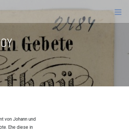
HOY
mt von Johann und
te. Ehe diese in