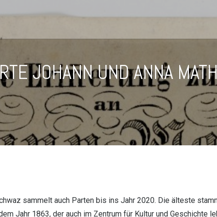
RTE JOHANN UND ANNA MAT
chwaz sammelt auch Parten bis ins Jahr 2020. Die älteste stam
em Jahr 1863, der auch im Zentrum für Kultur und Geschichte leb